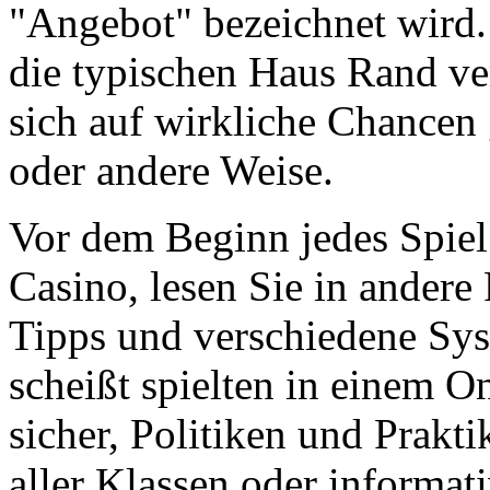
"Angebot" bezeichnet wird. 
die typischen Haus Rand ver
sich auf wirkliche Chancen 
oder andere Weise.
Vor dem Beginn jedes Spiel
Casino, lesen Sie in andere
Tipps und verschiedene Sys
scheißt spielten in einem O
sicher, Politiken und Prak
aller Klassen oder informat