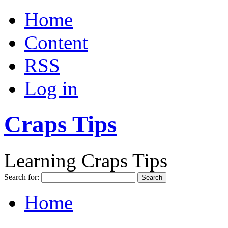
Home
Content
RSS
Log in
Craps Tips
Learning Craps Tips
Search for:
Home