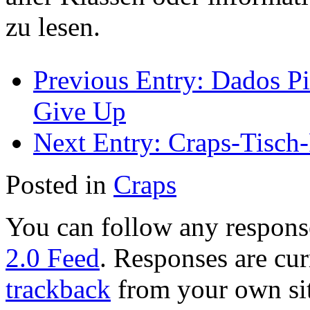
zu lesen.
Previous Entry:
Dados Pic
Give Up
Next Entry:
Craps-Tisch-
Posted in
Craps
You can follow any response
2.0 Feed
. Responses are cur
trackback
from your own sit