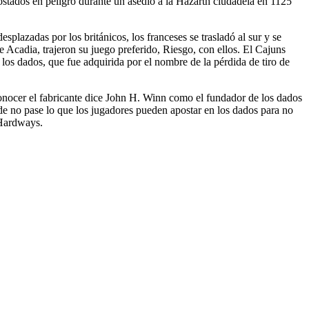
apostados en peligro durante un asedio a la Hazarth ciudadela en 1125
splazadas por los británicos, los franceses se trasladó al sur y se
Acadia, trajeron su juego preferido, Riesgo, con ellos. El Cajuns
 los dados, que fue adquirida por el nombre de la pérdida de tiro de
conocer el fabricante dice John H. Winn como el fundador de los dados
e no pase lo que los jugadores pueden apostar en los dados para no
 Hardways.