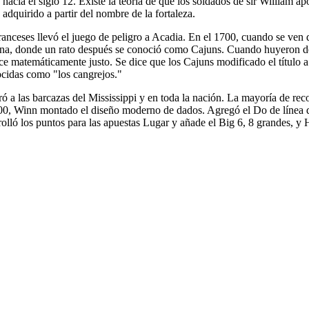
 hacia el siglo 12. Existe la teoría de que los soldados de sir William 
 adquirido a partir del nombre de la fortaleza.
anceses llevó el juego de peligro a Acadia. En el 1700, cuando se ven de
iana, donde un rato después se conoció como Cajuns. Cuando huyeron de 
ace matemáticamente justo. Se dice que los Cajuns modificado el título a
ocidas como "los cangrejos."
ó a las barcazas del Mississippi y en toda la nación. La mayoría de re
900, Winn montado el diseño moderno de dados. Agregó el Do de línea d
rolló los puntos para las apuestas Lugar y añade el Big 6, 8 grandes, y