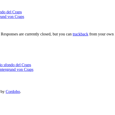
ndo del Craps
rund von Craps
. Responses are currently closed, but you can
trackback
from your own s
lo sfondo del Craps
ntergrund von Craps
by
Cordobo
.