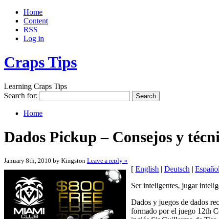
Home
Content
RSS
Log in
Craps Tips
Learning Craps Tips
Search for:
Home
Dados Pickup – Consejos y técni
January 8th, 2010 by Kingston
Leave a reply »
[
English
|
Deutsch
|
Españo
Ser inteligentes, jugar intel
Dados y juegos de dados rec
formado por el juego 12th Ce