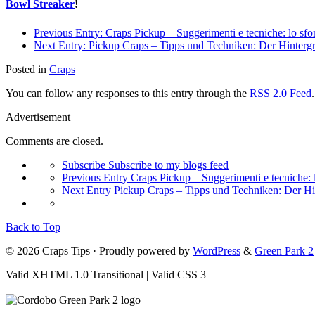
Bowl Streaker
!
Previous Entry:
Craps Pickup – Suggerimenti e tecniche: lo sfo
Next Entry:
Pickup Craps – Tipps und Techniken: Der Hinterg
Posted in
Craps
You can follow any responses to this entry through the
RSS 2.0 Feed
Advertisement
Comments are closed.
Subscribe
Subscribe to my blogs feed
Previous Entry
Craps Pickup – Suggerimenti e tecniche: 
Next Entry
Pickup Craps – Tipps und Techniken: Der Hi
Back to Top
© 2026 Craps Tips · Proudly powered by
WordPress
&
Green Park 2
Valid XHTML 1.0 Transitional | Valid CSS 3