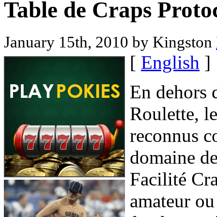
Table de Craps Proto
January 15th, 2010 by Kingston
[
English
]
En dehors d
Roulette, l
reconnus c
domaine de l
Facilité Cra
amateur ou 