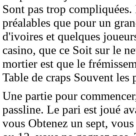
Sont pas trop compliquées. 
préalables que pour un grand
d'ivoires et quelques joueu
casino, que ce Soit sur le n
mortier est que le frémiss
Table de craps Souvent les p
Une partie pour commencer,
passline. Le pari est joué av
vous Obtenez un sept, vous a