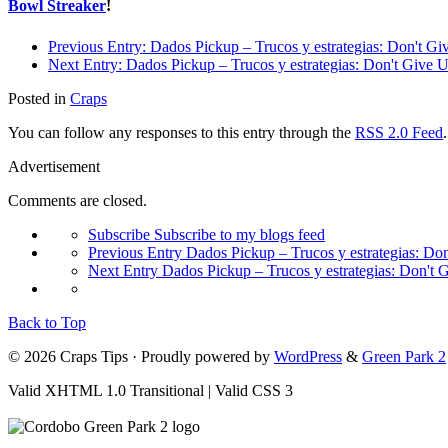
Bowl Streaker
!
Previous Entry:
Dados Pickup – Trucos y estrategias: Don't Gi
Next Entry:
Dados Pickup – Trucos y estrategias: Don't Give 
Posted in
Craps
You can follow any responses to this entry through the
RSS 2.0 Feed
Advertisement
Comments are closed.
Subscribe
Subscribe to my blogs feed
Previous Entry
Dados Pickup – Trucos y estrategias: Do
Next Entry
Dados Pickup – Trucos y estrategias: Don't 
Back to Top
© 2026 Craps Tips · Proudly powered by
WordPress
&
Green Park 2
Valid XHTML 1.0 Transitional | Valid CSS 3