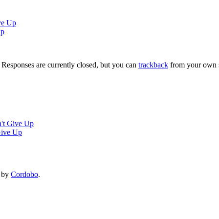
ve Up
Up
. Responses are currently closed, but you can
trackback
from your own s
n't Give Up
Give Up
by
Cordobo
.