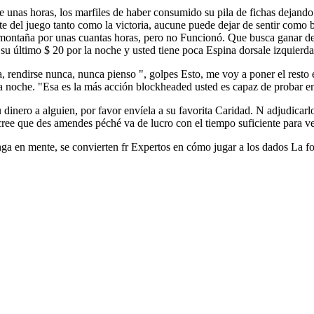
nas horas, los marfiles de haber consumido su pila de fichas dejando 
te del juego tanto como la victoria, aucune puede dejar de sentir como 
 montaña por unas cuantas horas, pero no Funcionó. Que busca ganar de
 su último $ 20 por la noche y usted tiene poca Espina dorsale izquierda
rendirse nunca, nunca pienso ", golpes Esto, me voy a poner el resto e
la noche. "Esa es la más acción blockheaded usted es capaz de probar en
inero a alguien, por favor envíela a su favorita Caridad. N adjudicarlo 
cree que des amendes péché va de lucro con el tiempo suficiente para ve
ga en mente, se convierten fr Expertos en cómo jugar a los dados La fo