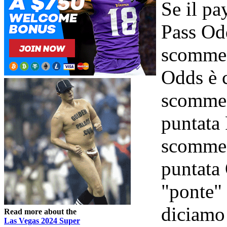
Se il p
Pass Od
scommes
Odds è c
scommess
puntata 
scommess
puntata 
"ponte" 
diciamo 
Read more about the
Las Vegas 2024 Super