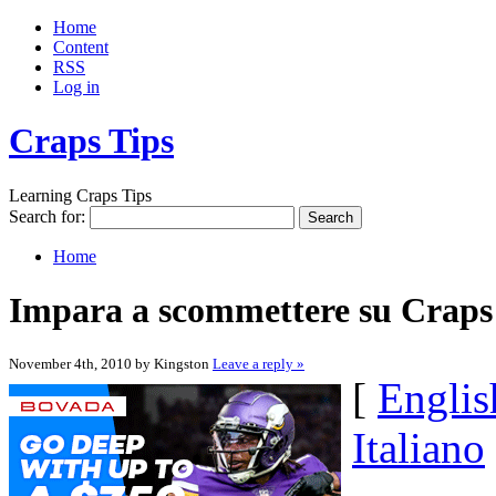
Home
Content
RSS
Log in
Craps Tips
Learning Craps Tips
Search for:
Home
Impara a scommettere su Craps 
November 4th, 2010 by Kingston
Leave a reply »
[
Englis
Italiano