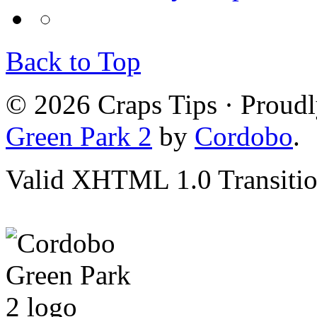
Back to Top
© 2026 Craps Tips · Proud
Green Park 2
by
Cordobo
.
Valid XHTML 1.0 Transition