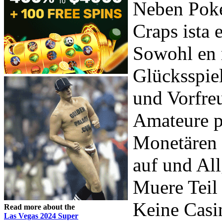
Neben Poker
Craps ista 
Sowohl en r
Glücksspie
und Vorfre
Amateure pr
Monetären 
auf und Al
Muere Teil 
Keine Casi
Read more about the
Las Vegas 2024 Super