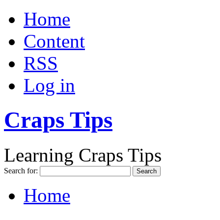
Home
Content
RSS
Log in
Craps Tips
Learning Craps Tips
Search for:
Home