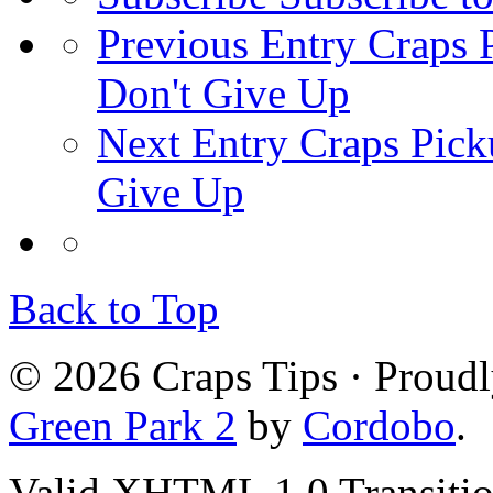
Previous Entry
Craps P
Don't Give Up
Next Entry
Craps Picku
Give Up
Back to Top
© 2026 Craps Tips · Proud
Green Park 2
by
Cordobo
.
Valid XHTML 1.0 Transition