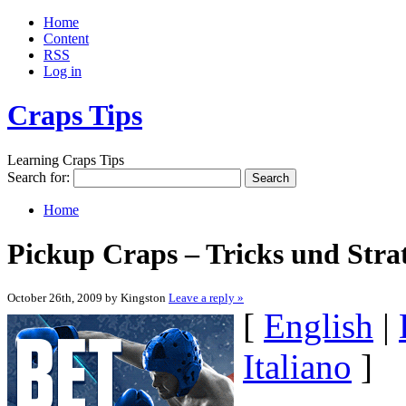
Home
Content
RSS
Log in
Craps Tips
Learning Craps Tips
Search for:
Home
Pickup Craps – Tricks und Stra
October 26th, 2009 by Kingston
Leave a reply »
[
English
|
Italiano
]