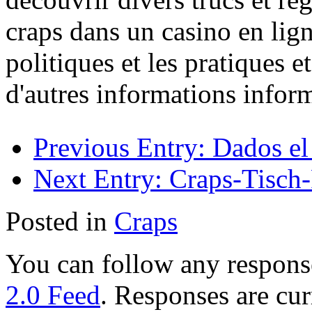
craps dans un casino en lign
politiques et les pratiques et
d'autres informations informa
Previous Entry:
Dados el
Next Entry:
Craps-Tisch-
Posted in
Craps
You can follow any response
2.0 Feed
. Responses are cur