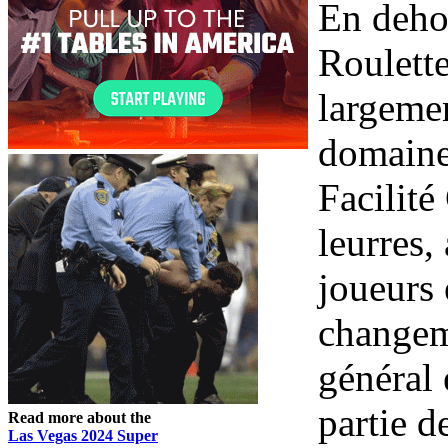
En deho
Roulette
largemen
domaine 
Facilité
leurres,
joueurs
changeme
général 
partie d
Read more about the
Las Vegas 2024 Super