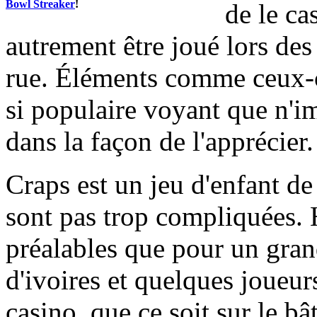
Bowl Streaker
!
de le ca
autrement être joué lors des
rue. Éléments comme ceux-ci
si populaire voyant que n'i
dans la façon de l'apprécier.
Craps est un jeu d'enfant de
sont pas trop compliquées. 
préalables que pour un grand
d'ivoires et quelques joueur
casino, que ce soit sur le bâ